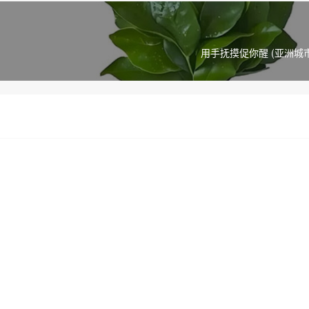
用手抚摸促你醒 (亚洲城