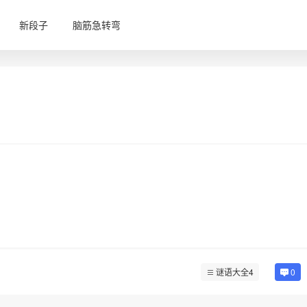
新段子
脑筋急转弯
谜语大全4
0