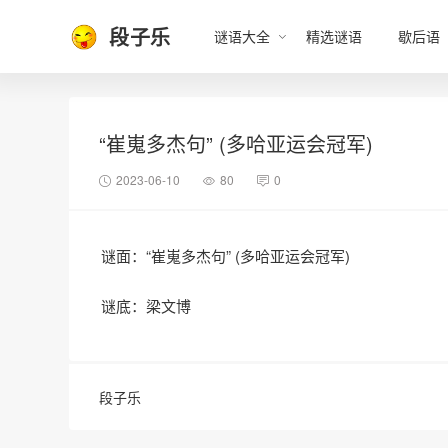
段子乐
谜语大全
精选谜语
歇后语
“崔嵬多杰句” (多哈亚运会冠军)
2023-06-10
80
0
谜面：“崔嵬多杰句” (多哈亚运会冠军)
谜底：梁文博
段子乐