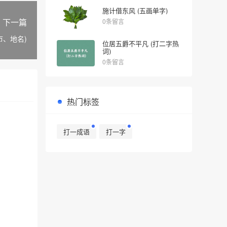
施计借东风 (五画单字)
下一篇
0条留言
市、地名)
位居五爵不平凡 (打二字热
词)
0条留言
热门标签
打一成语
打一字