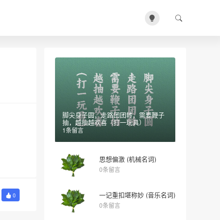
脚尖身子圆，走路团团转，需要鞭子
抽，越抽越欢喜（打一玩具）
1条留言
思想偏激 (机械名词)
0条留言
一记重扣堪称妙 (音乐名词)
0
0条留言