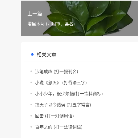
上一篇
塔里木河 (四川市、县名)
相关文章
涉笔成趣 (打一报刊名)
小说《怒火》 (打俗语三字)
小小少年，很少烦恼(打一饮料商标)
挟天子以令诸侯 (打五字常言)
回击 (打一灯谜用语)
百年之约 (打一法律词语)