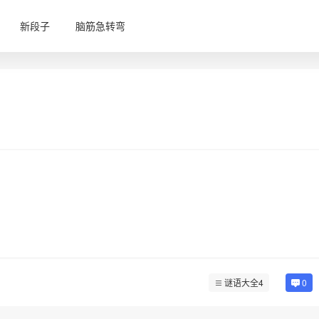
新段子
脑筋急转弯
谜语大全4
0