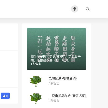
脚尖身子圆，走路团团转，需要鞭子
抽，越抽越欢喜（打一玩具）
1条留言
思想偏激 (机械名词)
0条留言
一记重扣堪称妙 (音乐名词)
0
0条留言