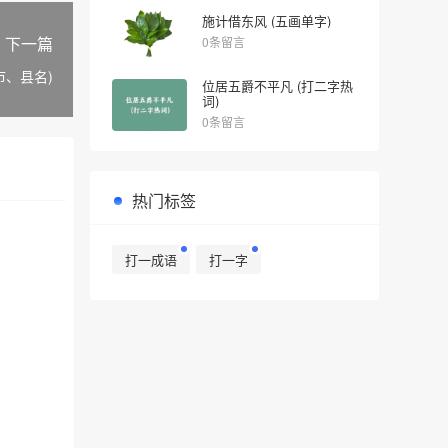
施计借东风 (五画单字)
下一篇
0条留言
市、县名)
位居五爵不平凡 (打二字热
词)
0条留言
热门标签
打一成语
打一字