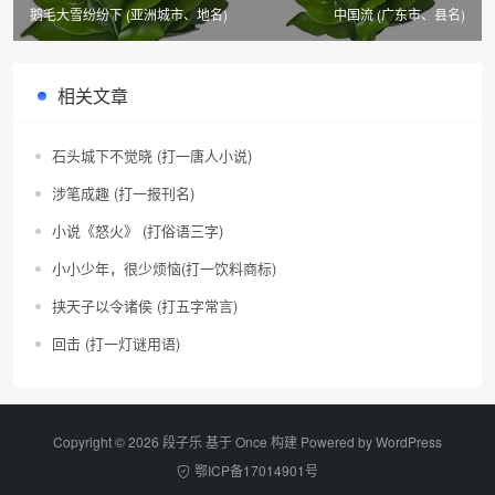
鹅毛大雪纷纷下 (亚洲城市、地名)
中国流 (广东市、县名)
相关文章
石头城下不觉晓 (打一唐人小说)
涉笔成趣 (打一报刊名)
小说《怒火》 (打俗语三字)
小小少年，很少烦恼(打一饮料商标)
挟天子以令诸侯 (打五字常言)
回击 (打一灯谜用语)
Copyright © 2026 段子乐 基于 Once 构建 Powered by
WordPress
鄂ICP备17014901号