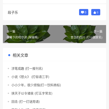
段子乐
0
0
上一篇
下一篇
夜幕下的哈尔滨 (探骊格)
昔日的四川 (打一国家名)
相关文章
涉笔成趣 (打一报刊名)
小说《怒火》 (打俗语三字)
小小少年，很少烦恼(打一饮料商标)
挟天子以令诸侯 (打五字常言)
回击 (打一灯谜用语)