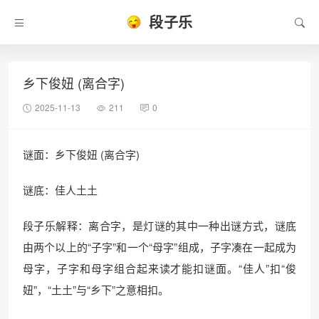
段子乐
乡下俊妞 (离合字)
2025-11-13
211
0
谜面：乡下俊妞 (离合字)
谜底：佳人土土
段子乐解释：离合字，是灯谜的其中一种出谜方式，谜底
由两个以上的“子字”和一个“母字”组成，子字凑在一起成为
母字，子字和母字组合起来读才能扣谜面。“佳人”扣“俊
妞”，“土土”与“乡下”之意相扣。