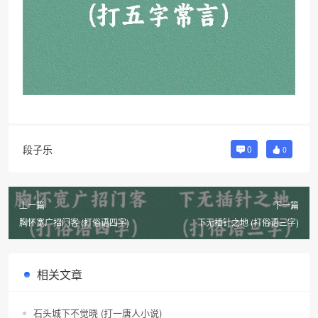
段子乐
0
0
上一篇
下一篇
胸怀宽广招门客 (打俗语四字)
下无插针之地 (打俗语三字)
相关文章
石头城下不觉晓 (打一唐人小说)