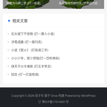
指鹿为马欺二世 (打一成语)
永远保持传统作风 (世界近代史词
语)
相关文章
石头城下不觉晓 (打一唐人小说)
涉笔成趣 (打一报刊名)
小说《怒火》 (打俗语三字)
小小少年，很少烦恼(打一饮料商标)
挟天子以令诸侯 (打五字常言)
回击 (打一灯谜用语)
Copyright © 2026 段子乐 基于 Once 构建 Powered by
WordPress
鄂ICP备17014901号