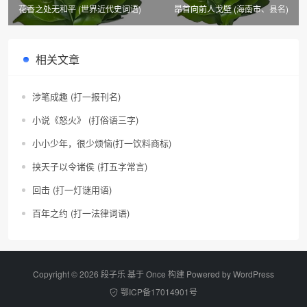
花香之处无和平 (世界近代史词语)
昂首向前人戈壁 (海南市、县名)
相关文章
涉笔成趣 (打一报刊名)
小说《怒火》 (打俗语三字)
小小少年，很少烦恼(打一饮料商标)
挟天子以令诸侯 (打五字常言)
回击 (打一灯谜用语)
百年之约 (打一法律词语)
Copyright © 2026 段子乐 基于 Once 构建 Powered by
WordPress
鄂ICP备17014901号