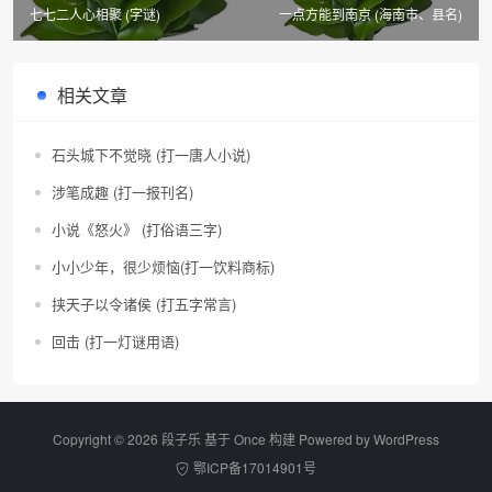
七七二人心相聚 (字谜)
一点方能到南京 (海南市、县名)
相关文章
石头城下不觉晓 (打一唐人小说)
涉笔成趣 (打一报刊名)
小说《怒火》 (打俗语三字)
小小少年，很少烦恼(打一饮料商标)
挟天子以令诸侯 (打五字常言)
回击 (打一灯谜用语)
Copyright © 2026 段子乐 基于 Once 构建 Powered by
WordPress
鄂ICP备17014901号