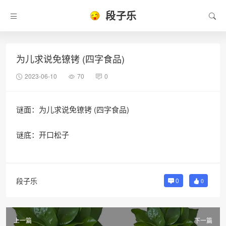
段子乐
为儿求说免镣铐 (四字食品)
2023-06-10
70
0
谜面：为儿求说免镣铐 (四字食品)
谜底：开口松子
段子乐
0
0
上一篇
下一篇