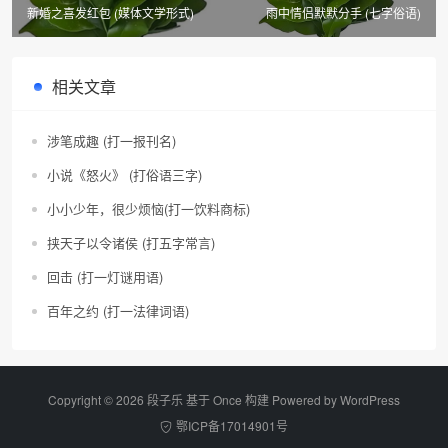
新婚之喜发红包 (媒体文学形式)
雨中情侣默默分手 (七字俗语)
相关文章
涉笔成趣 (打一报刊名)
小说《怒火》 (打俗语三字)
小小少年，很少烦恼(打一饮料商标)
挟天子以令诸侯 (打五字常言)
回击 (打一灯谜用语)
百年之约 (打一法律词语)
Copyright © 2026 段子乐 基于 Once 构建 Powered by
WordPress
鄂ICP备17014901号