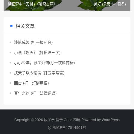
魏征梦中一刀斩 (《聊斋志异》篇
美好 (云南市、县名)
目三)
相关文章
涉笔成趣 (打一报刊名)
小说《怒火》 (打俗语三字)
小小少年，很少烦恼(打一饮料商标)
挟天子以令诸侯 (打五字常言)
回击 (打一灯谜用语)
百年之约 (打一法律词语)
Copyright © 2026 段子乐 基于 Once 构建 Powered by
WordPress
鄂ICP备17014901号