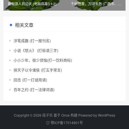
暑假游人到边关 (电脑病毒3＋2)
千树橙黄，万顷禾熟 (广西市、县
名二)
相关文章
涉笔成趣 (打一报刊名)
小说《怒火》 (打俗语三字)
小小少年，很少烦恼(打一饮料商标)
挟天子以令诸侯 (打五字常言)
回击 (打一灯谜用语)
百年之约 (打一法律词语)
Copyright © 2026 段子乐 基于 Once 构建 Powered by
WordPress
鄂ICP备17014901号