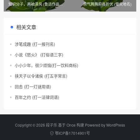
知识分子，两袖清风 (鲁迅作品篇
杀气腾腾府县折伏 (受灾地名)
目)
相关文章
涉笔成趣 (打一报刊名)
小说《怒火》 (打俗语三字)
小小少年，很少烦恼(打一饮料商标)
挟天子以令诸侯 (打五字常言)
回击 (打一灯谜用语)
百年之约 (打一法律词语)
Copyright © 2026 段子乐 基于 Once 构建 Powered by
WordPress
鄂ICP备17014901号