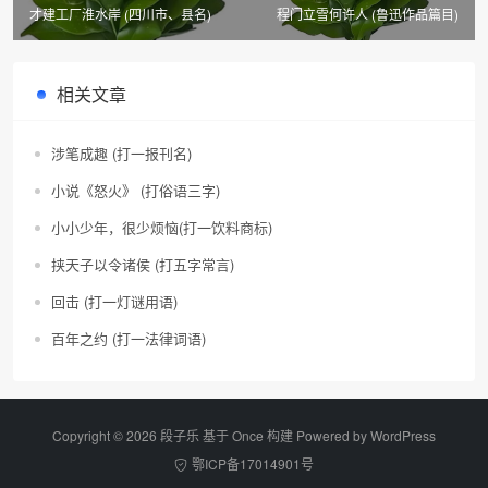
才建工厂淮水岸 (四川市、县名)
程门立雪何许人 (鲁迅作品篇目)
相关文章
涉笔成趣 (打一报刊名)
小说《怒火》 (打俗语三字)
小小少年，很少烦恼(打一饮料商标)
挟天子以令诸侯 (打五字常言)
回击 (打一灯谜用语)
百年之约 (打一法律词语)
Copyright © 2026 段子乐 基于 Once 构建 Powered by
WordPress
鄂ICP备17014901号