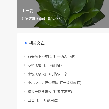
上一篇
江涛滚滚卷雪峰 (香港地名)
相关文章
石头城下不觉晓 (打一唐人小说)
涉笔成趣 (打一报刊名)
小说《怒火》 (打俗语三字)
小小少年，很少烦恼(打一饮料商标)
挟天子以令诸侯 (打五字常言)
回击 (打一灯谜用语)