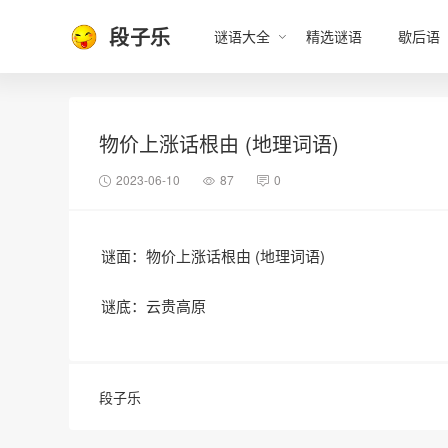
段子乐
谜语大全
精选谜语
歇后语
物价上涨话根由 (地理词语)
2023-06-10
87
0
谜面：物价上涨话根由 (地理词语)
谜底：云贵高原
段子乐