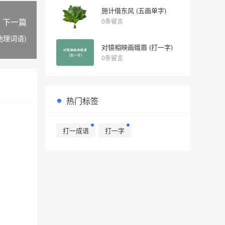
施计借东风 (五画单字)
下一篇
0条留言
地理词语)
对镜相映画蛾眉 (打一字)
0条留言
热门标签
打一成语
打一字