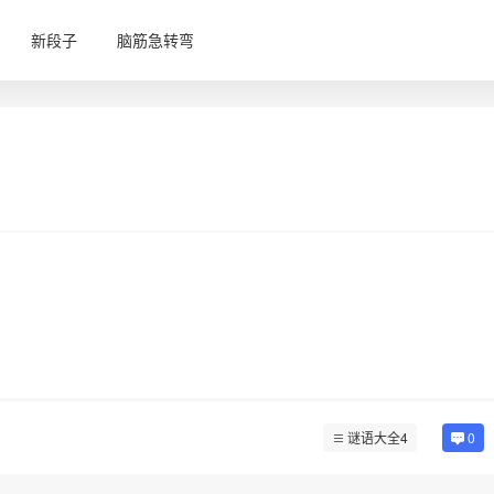
新段子
脑筋急转弯
谜语大全4
0