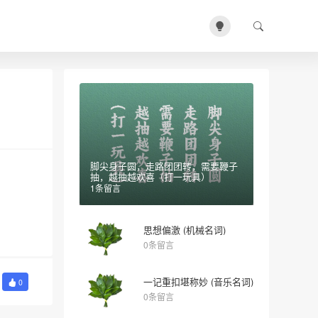
脚尖身子圆，走路团团转，需要鞭子
抽，越抽越欢喜（打一玩具）
1条留言
思想偏激 (机械名词)
0条留言
一记重扣堪称妙 (音乐名词)
0
0条留言