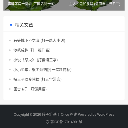
酒醉茅房一觉酣 (三国名诗一句)
主人才思如泉涌 (海南市、县名二)
相关文章
石头城下不觉晓 (打一唐人小说)
涉笔成趣 (打一报刊名)
小说《怒火》 (打俗语三字)
小小少年，很少烦恼(打一饮料商标)
挟天子以令诸侯 (打五字常言)
回击 (打一灯谜用语)
Copyright © 2026 段子乐 基于 Once 构建 Powered by
WordPress
鄂ICP备17014901号