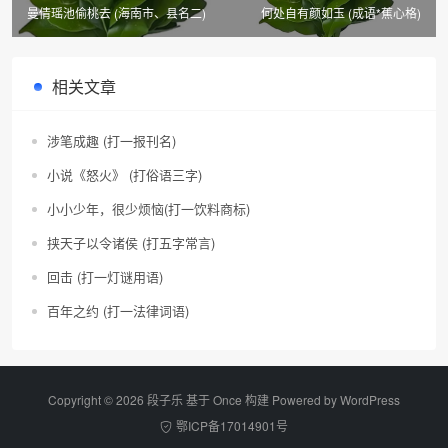
曼倩瑶池偷桃去 (海南市、县名二)
何处自有颜如玉 (成语*蕉心格)
相关文章
涉笔成趣 (打一报刊名)
小说《怒火》 (打俗语三字)
小小少年，很少烦恼(打一饮料商标)
挟天子以令诸侯 (打五字常言)
回击 (打一灯谜用语)
百年之约 (打一法律词语)
Copyright © 2026 段子乐 基于 Once 构建 Powered by
WordPress
鄂ICP备17014901号