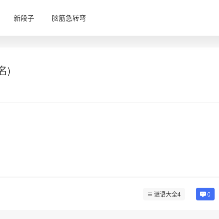
新段子
脑筋急转弯
名)
谜语大全4
0