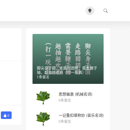
脚尖身子圆，走路团团转，需要鞭子
抽，越抽越欢喜（打一玩具）
1条留言
思想偏激 (机械名词)
0条留言
一记重扣堪称妙 (音乐名词)
0
0条留言