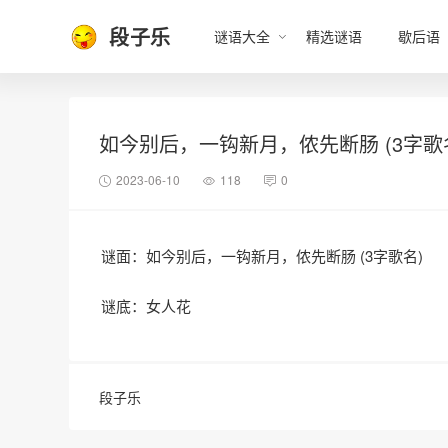
段子乐
谜语大全
精选谜语
歇后语
如今别后，一钩新月，侬先断肠 (3字歌
2023-06-10
118
0
谜面：如今别后，一钩新月，侬先断肠 (3字歌名)
谜底：女人花
段子乐