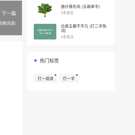
施计借东风 (五画单字)
下一篇
0条留言
地理词语)
位居五爵不平凡 (打二字热
词)
0条留言
热门标签
打一成语
打一字