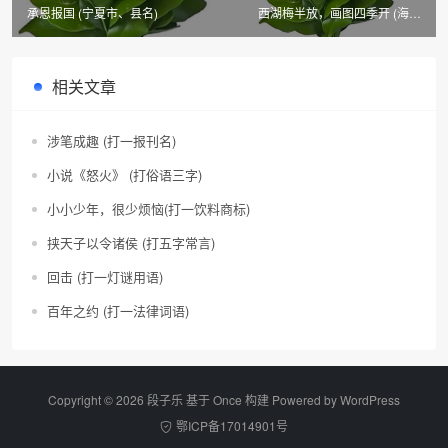
承恩报国 (宁夏市、县名)
西湖梅半放，画图四季开 (海南
市、县名)
相关文章
涉笔成趣 (打一报刊名)
小说《怒火》 (打俗语三字)
小小少年，很少烦恼(打一饮料商标)
挟天子以令诸侯 (打五字常言)
回击 (打一灯谜用语)
百年之约 (打一法律词语)
Copyright © 2026 段子乐 基于 Once 构建 Powered by
WordPress
鄂ICP备17014901号