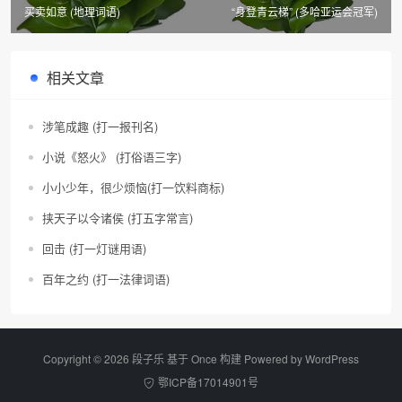
买卖如意 (地理词语)
“身登青云梯” (多哈亚运会冠军)
相关文章
涉笔成趣 (打一报刊名)
小说《怒火》 (打俗语三字)
小小少年，很少烦恼(打一饮料商标)
挟天子以令诸侯 (打五字常言)
回击 (打一灯谜用语)
百年之约 (打一法律词语)
Copyright © 2026 段子乐 基于 Once 构建 Powered by
WordPress
鄂ICP备17014901号