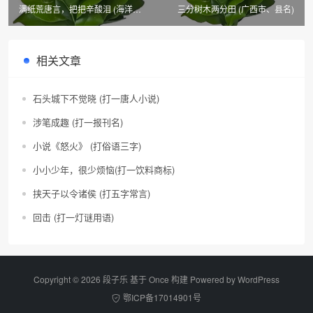
满纸荒唐言，把把辛酸泪 (海洋陆
三分树木两分田 (广西市、县名)
地水文)
相关文章
石头城下不觉晓 (打一唐人小说)
涉笔成趣 (打一报刊名)
小说《怒火》 (打俗语三字)
小小少年，很少烦恼(打一饮料商标)
挟天子以令诸侯 (打五字常言)
回击 (打一灯谜用语)
Copyright © 2026 段子乐 基于 Once 构建 Powered by
WordPress
鄂ICP备17014901号