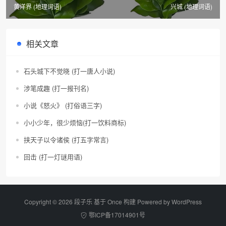
黄洋界 (地理词语)
兴城 (地理词语)
相关文章
石头城下不觉晓 (打一唐人小说)
涉笔成趣 (打一报刊名)
小说《怒火》 (打俗语三字)
小小少年，很少烦恼(打一饮料商标)
挟天子以令诸侯 (打五字常言)
回击 (打一灯谜用语)
Copyright © 2026 段子乐 基于 Once 构建 Powered by
WordPress
鄂ICP备17014901号