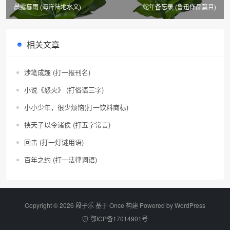
晨露暮雨 (海洋陆地水文)
蛇年备忘录 (鲁迅作品篇目)
相关文章
涉笔成趣 (打一报刊名)
小说《怒火》 (打俗语三字)
小小少年，很少烦恼(打一饮料商标)
挟天子以令诸侯 (打五字常言)
回击 (打一灯谜用语)
百年之约 (打一法律词语)
Copyright © 2026 段子乐 基于 Once 构建 Powered by
WordPress
鄂ICP备17014901号