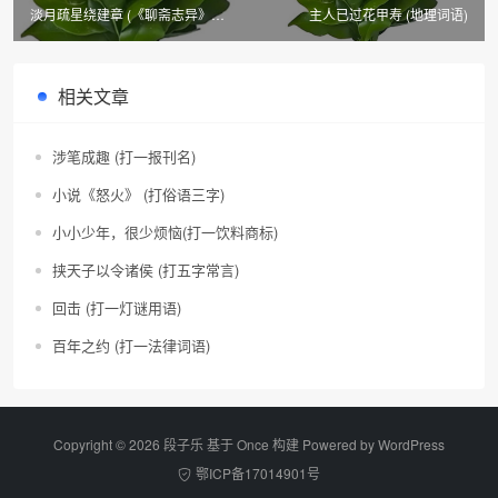
淡月疏星绕建章 (《聊斋志异》篇
主人已过花甲寿 (地理词语)
目二)
相关文章
涉笔成趣 (打一报刊名)
小说《怒火》 (打俗语三字)
小小少年，很少烦恼(打一饮料商标)
挟天子以令诸侯 (打五字常言)
回击 (打一灯谜用语)
百年之约 (打一法律词语)
Copyright © 2026 段子乐 基于 Once 构建 Powered by
WordPress
鄂ICP备17014901号