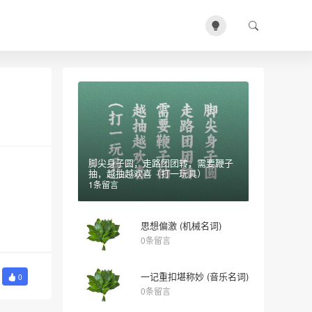
脚尖身子圆，走路团团转，需要鞭子
抽，越抽越欢喜（打一玩具）
1条留言
思想偏激 (机械名词)
0条留言
一记重扣堪称妙 (音乐名词)
0
0条留言