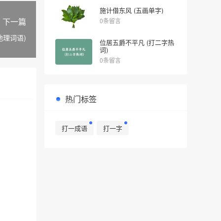
施计借东风 (五画单字)
下一篇
0条留言
地理词语)
位居五爵不平凡 (打二字热
词)
0条留言
热门标签
打一成语
打一字