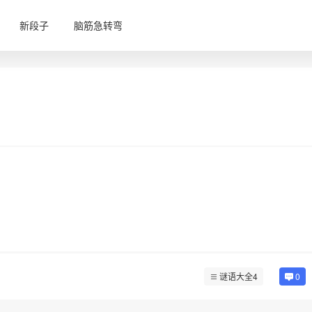
新段子
脑筋急转弯
谜语大全4
0