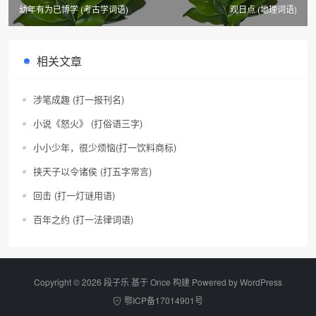
幼年有为已博学 (考古学词语)
观日点 (地理词语)
相关文章
涉笔成趣 (打一报刊名)
小说《怒火》 (打俗语三字)
小小少年，很少烦恼(打一饮料商标)
挟天子以令诸侯 (打五字常言)
回击 (打一灯谜用语)
百年之约 (打一法律词语)
Copyright © 2026 段子乐 基于 Once 构建 Powered by
WordPress
鄂ICP备17014901号