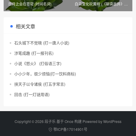
日月之会在苍穹 (时间名词)
白马变化砍黄袍 (《聊斋志异》篇
目四)
相关文章
石头城下不觉晓 (打一唐人小说)
涉笔成趣 (打一报刊名)
小说《怒火》 (打俗语三字)
小小少年，很少烦恼(打一饮料商标)
挟天子以令诸侯 (打五字常言)
回击 (打一灯谜用语)
Copyright © 2026 段子乐 基于 Once 构建 Powered by
WordPress
鄂ICP备17014901号