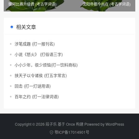
拔河比赛升级费 (考古学词语)
沈阳帝都今尚在 (考古学词语)
相关文章
涉笔成趣 (打一报刊名)
小说《怒火》 (打俗语三字)
小小少年，很少烦恼(打一饮料商标)
挟天子以令诸侯 (打五字常言)
回击 (打一灯谜用语)
百年之约 (打一法律词语)
Copyright © 2026 段子乐 基于 Once 构建 Powered by
WordPress
鄂ICP备17014901号