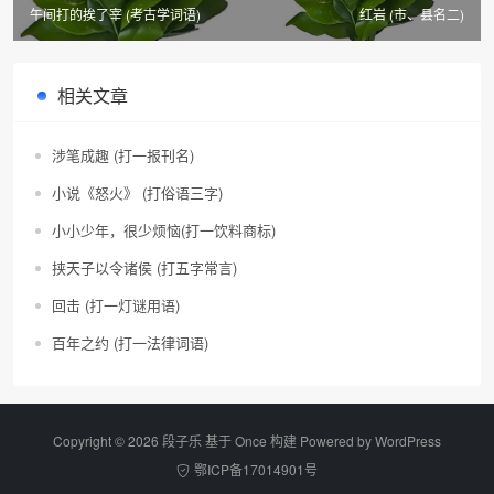
午间打的挨了宰 (考古学词语)
红岩 (市、县名二)
相关文章
涉笔成趣 (打一报刊名)
小说《怒火》 (打俗语三字)
小小少年，很少烦恼(打一饮料商标)
挟天子以令诸侯 (打五字常言)
回击 (打一灯谜用语)
百年之约 (打一法律词语)
Copyright © 2026 段子乐 基于 Once 构建 Powered by
WordPress
鄂ICP备17014901号