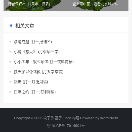
行者气轩昂 (甘肃市、县名)
登上泰山顶，遥看北京城 (市、县
名二)
相关文章
涉笔成趣 (打一报刊名)
小说《怒火》 (打俗语三字)
小小少年，很少烦恼(打一饮料商标)
挟天子以令诸侯 (打五字常言)
回击 (打一灯谜用语)
百年之约 (打一法律词语)
Copyright © 2026 段子乐 基于 Once 构建 Powered by
WordPress
鄂ICP备17014901号