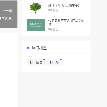
施计借东风 (五画单字)
下一篇
0条留言
古学词语)
位居五爵不平凡 (打二字热
词)
0条留言
热门标签
打一成语
打一字