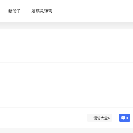
新段子
脑筋急转弯
谜语大全4
0