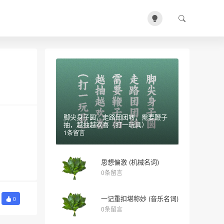
脚尖身子圆，走路团团转，需要鞭子
抽，越抽越欢喜（打一玩具）
1条留言
思想偏激 (机械名词)
0条留言
一记重扣堪称妙 (音乐名词)
0
0条留言