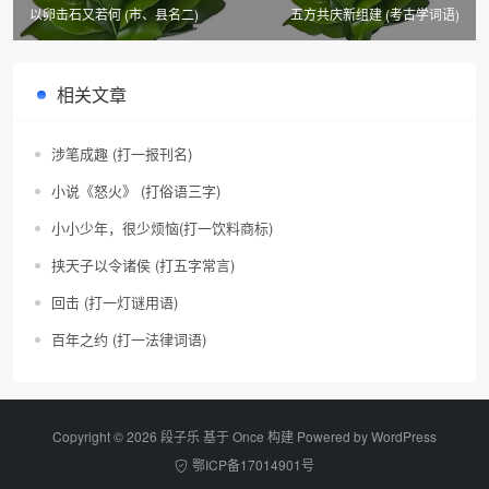
以卵击石又若何 (市、县名二)
五方共庆新组建 (考古学词语)
相关文章
涉笔成趣 (打一报刊名)
小说《怒火》 (打俗语三字)
小小少年，很少烦恼(打一饮料商标)
挟天子以令诸侯 (打五字常言)
回击 (打一灯谜用语)
百年之约 (打一法律词语)
Copyright © 2026 段子乐 基于 Once 构建 Powered by
WordPress
鄂ICP备17014901号