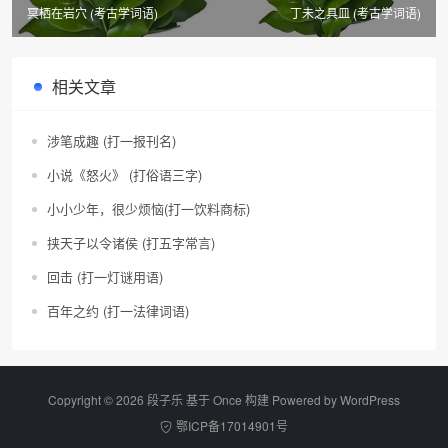
冥栖在岩穴 (考古学词语)
丁未之具皿 (考古学词语)
相关文章
涉笔成趣 (打一报刊名)
小说《怒火》 (打俗语三字)
小小少年，很少烦恼(打一饮料商标)
挟天子以令诸侯 (打五字常言)
回击 (打一灯谜用语)
百年之约 (打一法律词语)
Copyright © 2026 段子乐 基于 Once 构建 Powered by
WordPress
鄂ICP备17014901号