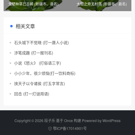
戈壁种草已古稀 (新疆市、县名)
大街之旁无村落 (新疆市、县名)
相关文章
石头城下不觉晓 (打一唐人小说)
涉笔成趣 (打一报刊名)
小说《怒火》 (打俗语三字)
小小少年，很少烦恼(打一饮料商标)
挟天子以令诸侯 (打五字常言)
回击 (打一灯谜用语)
Copyright © 2026 段子乐 基于 Once 构建 Powered by
WordPress
鄂ICP备17014901号