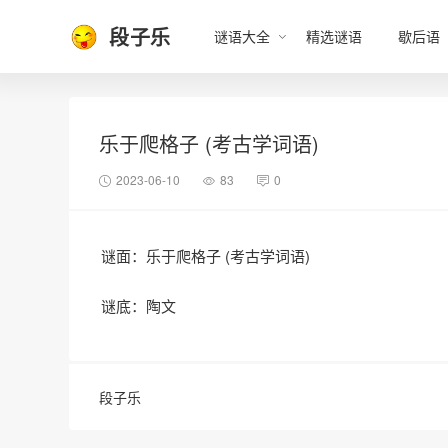
段子乐
谜语大全
精选谜语
歇后语
乐于爬格子 (考古学词语)
2023-06-10
83
0
谜面：乐于爬格子 (考古学词语)
谜底：陶文
段子乐