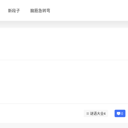
新段子
脑筋急转弯
谜语大全4
0