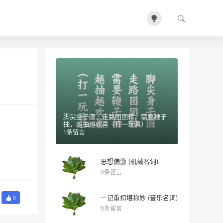
脚尖身子圆，走路团团转，需要鞭子
抽，越抽越欢喜（打一玩具）
1条留言
思想偏激 (机械名词)
0条留言
一记重扣堪称妙 (音乐名词)
0
0条留言