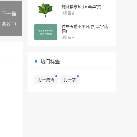
施计借东风 (五画单字)
下一篇
0条留言
、县名二)
位居五爵不平凡 (打二字热
词)
0条留言
热门标签
打一成语
打一字