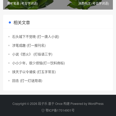
秀才笔墨 (考古学词语)
消费档次 (考古学词语)
相关文章
石头城下不觉晓 (打一唐人小说)
涉笔成趣 (打一报刊名)
小说《怒火》 (打俗语三字)
小小少年，很少烦恼(打一饮料商标)
挟天子以令诸侯 (打五字常言)
回击 (打一灯谜用语)
Copyright © 2026 段子乐 基于 Once 构建 Powered by
WordPress
鄂ICP备17014901号