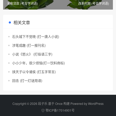
无息贷款 (考古学词语)
改革时期 (考古学词语)
相关文章
石头城下不觉晓 (打一唐人小说)
涉笔成趣 (打一报刊名)
小说《怒火》 (打俗语三字)
小小少年，很少烦恼(打一饮料商标)
挟天子以令诸侯 (打五字常言)
回击 (打一灯谜用语)
Copyright © 2026 段子乐 基于 Once 构建 Powered by
WordPress
鄂ICP备17014901号