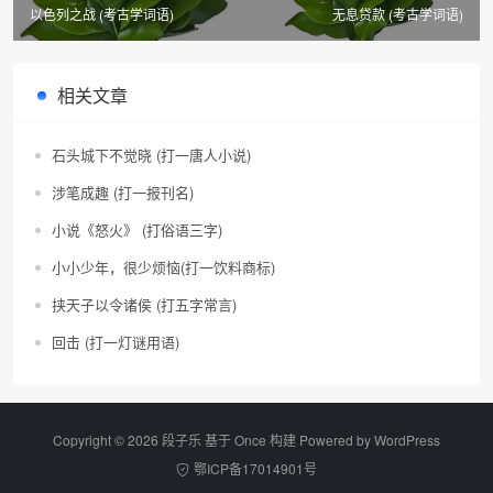
以色列之战 (考古学词语)
无息贷款 (考古学词语)
相关文章
石头城下不觉晓 (打一唐人小说)
涉笔成趣 (打一报刊名)
小说《怒火》 (打俗语三字)
小小少年，很少烦恼(打一饮料商标)
挟天子以令诸侯 (打五字常言)
回击 (打一灯谜用语)
Copyright © 2026 段子乐 基于 Once 构建 Powered by
WordPress
鄂ICP备17014901号