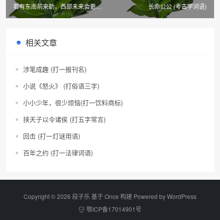
若有东南前来助，西部未来会更好
长命公公 (考古学词语)
(歌曲)
相关文章
涉笔成趣 (打一报刊名)
小说《怒火》 (打俗语三字)
小小少年，很少烦恼(打一饮料商标)
挟天子以令诸侯 (打五字常言)
回击 (打一灯谜用语)
百年之约 (打一法律词语)
Copyright © 2026 段子乐 基于 Once 构建 Powered by
WordPress
鄂ICP备17014901号