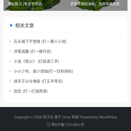
先父陈习 (考古学词语)
若有东南前来助，西部未来会更好
(歌曲)
相关文章
石头城下不觉晓 (打一唐人小说)
涉笔成趣 (打一报刊名)
小说《怒火》 (打俗语三字)
小小少年，很少烦恼(打一饮料商标)
挟天子以令诸侯 (打五字常言)
回击 (打一灯谜用语)
Copyright © 2026 段子乐 基于 Once 构建 Powered by
WordPress
鄂ICP备17014901号