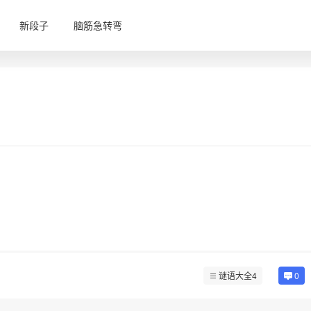
新段子
脑筋急转弯
谜语大全4
0