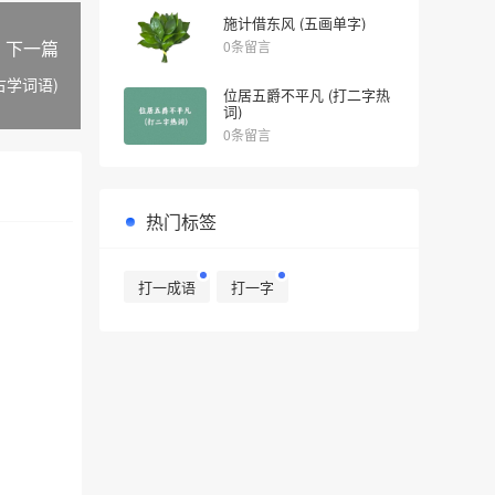
施计借东风 (五画单字)
下一篇
0条留言
古学词语)
位居五爵不平凡 (打二字热
词)
0条留言
热门标签
打一成语
打一字