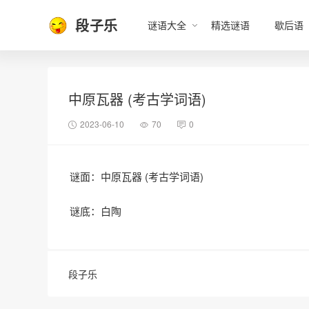
段子乐
谜语大全
精选谜语
歇后语
中原瓦器 (考古学词语)
2023-06-10
70
0
谜面：中原瓦器 (考古学词语)
谜底：白陶
段子乐