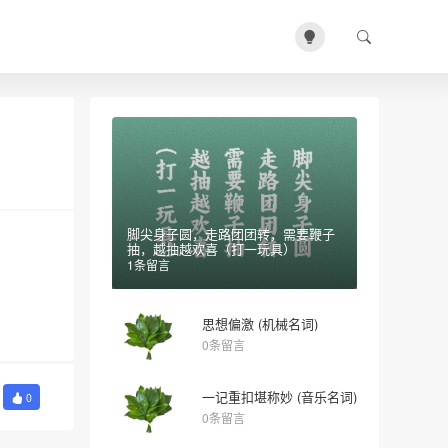
脚尖身子圆，走路团团转，需要鞭子
抽，越抽越欢喜（打一玩具）
1条留言
思想偏激 (机械名词)
0条留言
一记重扣堪称妙 (音乐名词)
0
0条留言