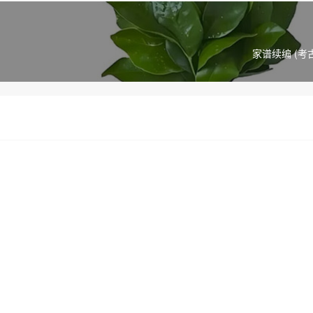
家谱续编 (考