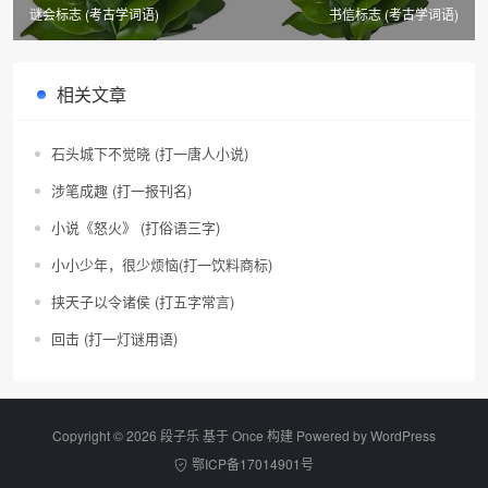
谜会标志 (考古学词语)
书信标志 (考古学词语)
相关文章
石头城下不觉晓 (打一唐人小说)
涉笔成趣 (打一报刊名)
小说《怒火》 (打俗语三字)
小小少年，很少烦恼(打一饮料商标)
挟天子以令诸侯 (打五字常言)
回击 (打一灯谜用语)
Copyright © 2026 段子乐 基于 Once 构建 Powered by
WordPress
鄂ICP备17014901号