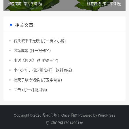
寻医问药 (考古学词语)
桃花源记 (考古学词语)
相关文章
石头城下不觉晓 (打一唐人小说)
涉笔成趣 (打一报刊名)
小说《怒火》 (打俗语三字)
小小少年，很少烦恼(打一饮料商标)
挟天子以令诸侯 (打五字常言)
回击 (打一灯谜用语)
Copyright © 2026 段子乐 基于 Once 构建 Powered by
WordPress
鄂ICP备17014901号