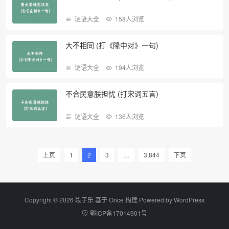
谜语大全
158人浏览
大不相同 (打《隆中对》一句)
谜语大全
194人浏览
不合民意朕担忧 (打宋词五言)
谜语大全
136人浏览
上页
1
2
3
…
3,844
下页
Copyright © 2026 段子乐 基于 Once 构建 Powered by
WordPress
鄂ICP备17014901号