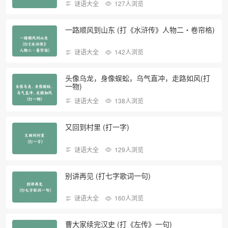
谜语大全
127人浏览
一路顺风到山东 (打《水浒传》人物二・卷帘格)
谜语大全
142人浏览
头像乌龙，身像蜈蚣，乌气直冲，走路如风(打
一物)
谜语大全
138人浏览
又回到村里 (打一字)
谜语大全
129人浏览
别讲再见 (打七字歌词一句)
谜语大全
160人浏览
曹大家续完汉史 (打《左传》一句)