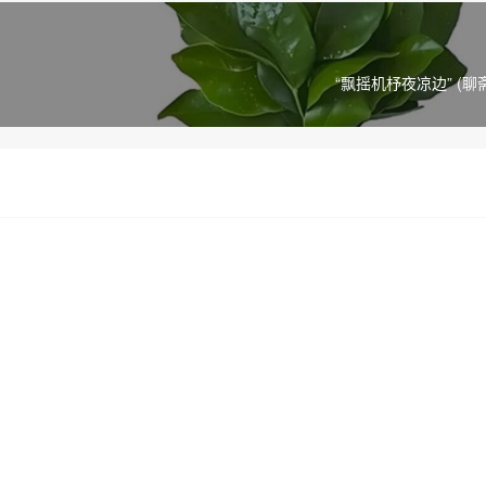
“飘摇机杼夜凉边” (聊