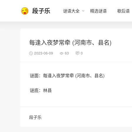
段子乐
谜语大全
精选谜语
歇后语
每逢入夜梦常牵 (河南市、县名)
2023-06-09
63
0
谜面：每逢入夜梦常牵 (河南市、县名)
谜底：林县
段子乐