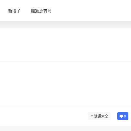
新段子
脑筋急转弯
谜语大全
0