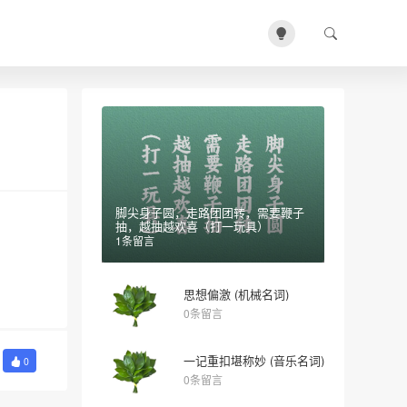
脚尖身子圆，走路团团转，需要鞭子
抽，越抽越欢喜（打一玩具）
1条留言
思想偏激 (机械名词)
0条留言
一记重扣堪称妙 (音乐名词)
0
0条留言