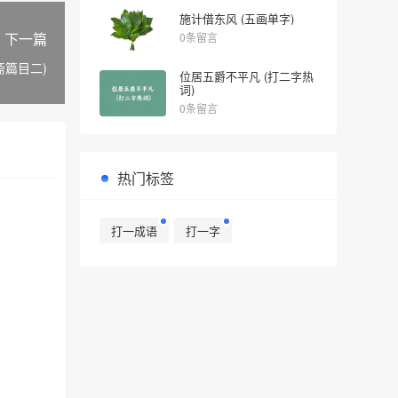
施计借东风 (五画单字)
下一篇
0条留言
斋篇目二)
位居五爵不平凡 (打二字热
词)
0条留言
热门标签
打一成语
打一字