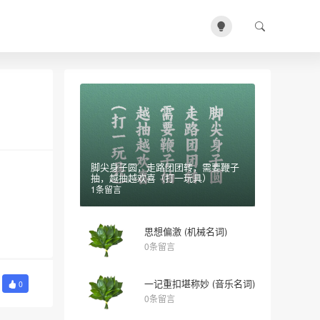
脚尖身子圆，走路团团转，需要鞭子
抽，越抽越欢喜（打一玩具）
1条留言
思想偏激 (机械名词)
0条留言
一记重扣堪称妙 (音乐名词)
0
0条留言