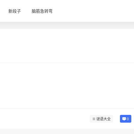
新段子
脑筋急转弯
谜语大全
0