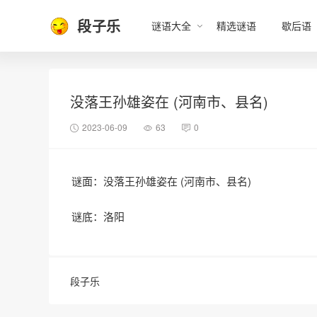
段子乐
谜语大全
精选谜语
歇后语
没落王孙雄姿在 (河南市、县名)
2023-06-09
63
0
谜面：没落王孙雄姿在 (河南市、县名)
谜底：洛阳
段子乐