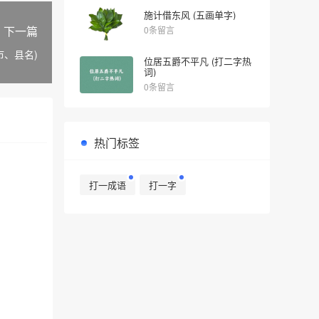
施计借东风 (五画单字)
下一篇
0条留言
市、县名)
位居五爵不平凡 (打二字热
词)
0条留言
热门标签
打一成语
打一字