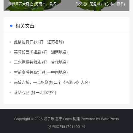
世界第四大奇迹 (河南市、县名)
岳父进山无危险 (山东市、县名)
相关文章
此谜独具匠心 (打一江苏名胜)
芙蓉如面柳如眉 (打一湖南地名)
三水纵横共相处 (打一古代地名)
村前寨后共商灯 (打一中国地名)
南望六桥，一点帆影(打二字《西游记》人名)
菩萨心肠 (打一北京地名)
Copyright © 2026 段子乐 基于 Once 构建 Powered by
WordPress
鄂ICP备17014901号