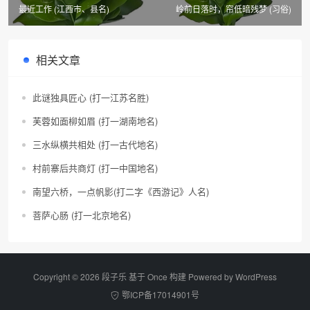
最近工作 (江西市、县名)
岭前日落时，帘低暗残梦 (习俗)
相关文章
此谜独具匠心 (打一江苏名胜)
芙蓉如面柳如眉 (打一湖南地名)
三水纵横共相处 (打一古代地名)
村前寨后共商灯 (打一中国地名)
南望六桥，一点帆影(打二字《西游记》人名)
菩萨心肠 (打一北京地名)
Copyright © 2026 段子乐 基于 Once 构建 Powered by
WordPress
鄂ICP备17014901号