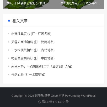
本人开口正要真心辞别 (宗教词)
早上没吃早点，下午吃多半个橙
(宋文学家)
相关文章
此谜独具匠心 (打一江苏名胜)
芙蓉如面柳如眉 (打一湖南地名)
三水纵横共相处 (打一古代地名)
村前寨后共商灯 (打一中国地名)
南望六桥，一点帆影(打二字《西游记》人名)
菩萨心肠 (打一北京地名)
Copyright © 2026 段子乐 基于 Once 构建 Powered by
WordPress
鄂ICP备17014901号