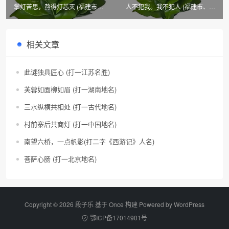
掌灯苦思，熬得灯芯灭 (福建市、
人不犯我。我不犯人 (福建市、县
县名)
名)
相关文章
此谜独具匠心 (打一江苏名胜)
芙蓉如面柳如眉 (打一湖南地名)
三水纵横共相处 (打一古代地名)
村前寨后共商灯 (打一中国地名)
南望六桥，一点帆影(打二字《西游记》人名)
菩萨心肠 (打一北京地名)
Copyright © 2026 段子乐 基于 Once 构建 Powered by
WordPress
鄂ICP备17014901号