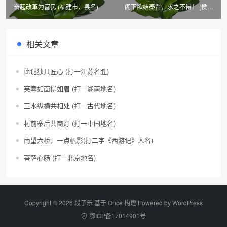
奋起改革为富民 (福建市、县名)
阁下欲结秦晋，求之不得！ (侯湘
婷歌曲)
相关文章
此谜独具匠心 (打一江苏名胜)
芙蓉如面柳如眉 (打一湖南地名)
三水纵横共相处 (打一古代地名)
村前寨后共商灯 (打一中国地名)
南望六桥，一点帆影(打二字《西游记》人名)
菩萨心肠 (打一北京地名)
Copyright © 2026 段子乐 基于 Once 构建 Powered by
WordPress
鄂ICP备17014901号